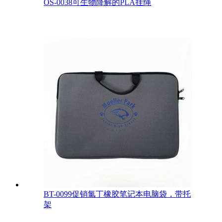
OS-0038可生物降解的PLA挂绳
BT-0099促销氯丁橡胶笔记本电脑袋，带托
架