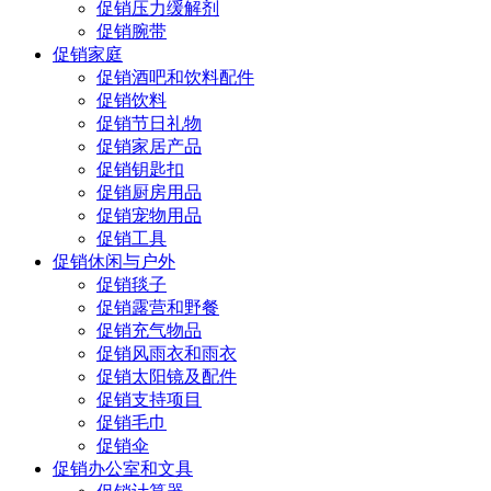
促销压力缓解剂
促销腕带
促销家庭
促销酒吧和饮料配件
促销饮料
促销节日礼物
促销家居产品
促销钥匙扣
促销厨房用品
促销宠物用品
促销工具
促销休闲与户外
促销毯子
促销露营和野餐
促销充气物品
促销风雨衣和雨衣
促销太阳镜及配件
促销支持项目
促销毛巾
促销伞
促销办公室和文具