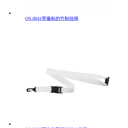
OS-0041带徽标的竹制挂绳