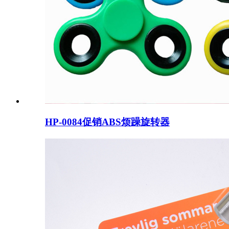
HP-0084促销ABS烦躁旋转器