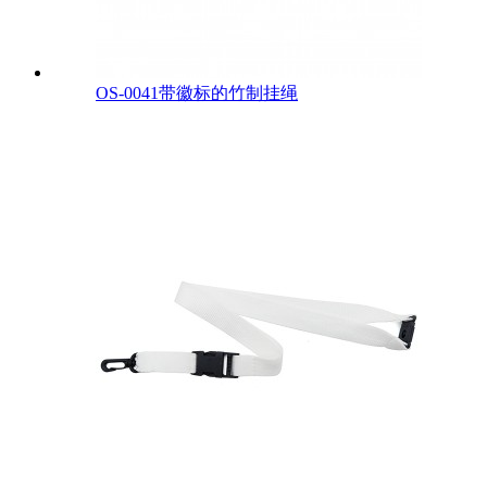
OS-0041带徽标的竹制挂绳