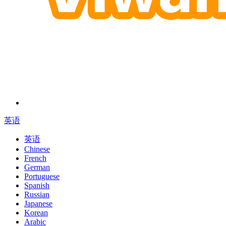
英语
英语
Chinese
French
German
Portuguese
Spanish
Russian
Japanese
Korean
Arabic