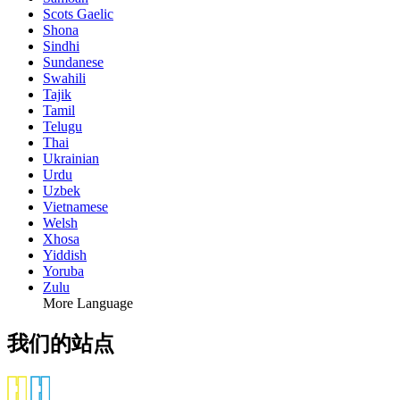
Scots Gaelic
Shona
Sindhi
Sundanese
Swahili
Tajik
Tamil
Telugu
Thai
Ukrainian
Urdu
Uzbek
Vietnamese
Welsh
Xhosa
Yiddish
Yoruba
Zulu
More Language
我们的站点