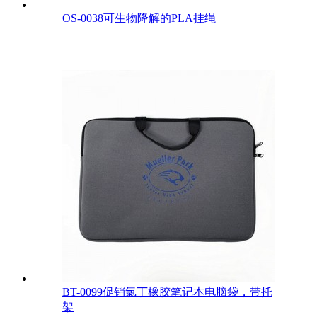
OS-0038可生物降解的PLA挂绳
BT-0099促销氯丁橡胶笔记本电脑袋，带托
架