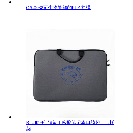
OS-0038可生物降解的PLA挂绳
BT-0099促销氯丁橡胶笔记本电脑袋，带托
架