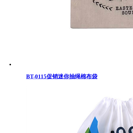
BT-0115促销迷你抽绳棉布袋