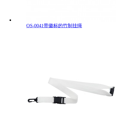
OS-0041带徽标的竹制挂绳