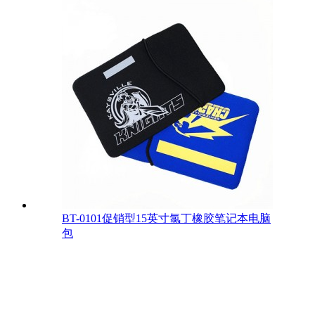
BT-0101促销型15英寸氯丁橡胶笔记本电脑
包