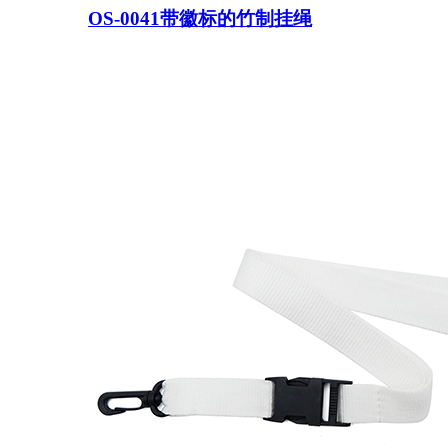
OS-0041带徽标的竹制挂绳