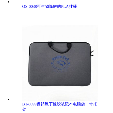
OS-0038可生物降解的PLA挂绳
BT-0099促销氯丁橡胶笔记本电脑袋，带托
架