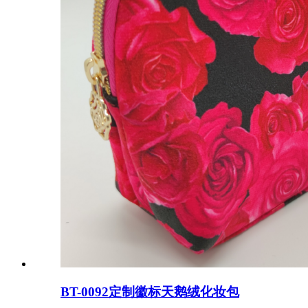
BT-0092定制徽标天鹅绒化妆包