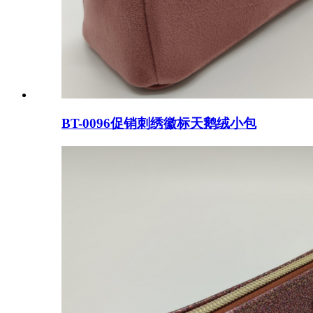
BT-0096促销刺绣徽标天鹅绒小包