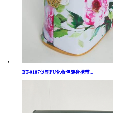
BT-0187促销PU化妆包随身携带...