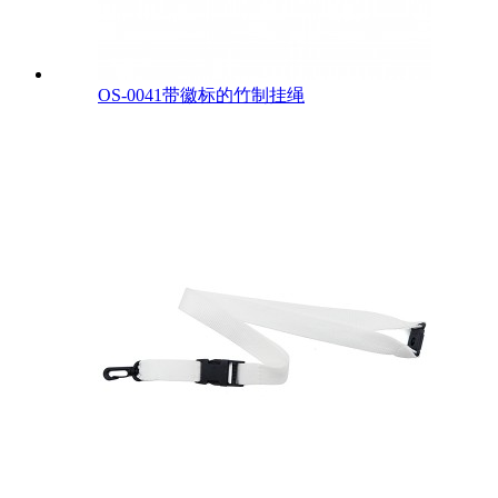
OS-0041带徽标的竹制挂绳