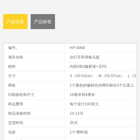
产品信息
产品标签
编号。
HP-0068
项目名称
自行车和滑板头盔
材料
内部ABS橡胶漆+ EPS
尺寸
S（50-53cm），M（53-57cm），L（57-
商标
1个颜色的徽标丝丝网印刷在3个位置上
印刷面积和尺寸
16厘米和4厘米
样品费用
每个设计100美元
样品准备时间
10-12天
交货时间
35天
包装
1个/塑料袋