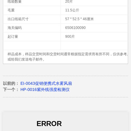
纸箱数量
20片
毛重
11.5公斤
出口纸箱尺寸
57 * 52.5 * 46厘米
海关编码
6506100090
起订量
900片
样品成​​本，样品交货时间和交货时间通常根据指定需求而有所不同，仅供参考
或给我们发送电子邮件。
以前的：
EI-0043促销便携式水雾风扇
下一个：
HP-0016紫外线强度检测仪