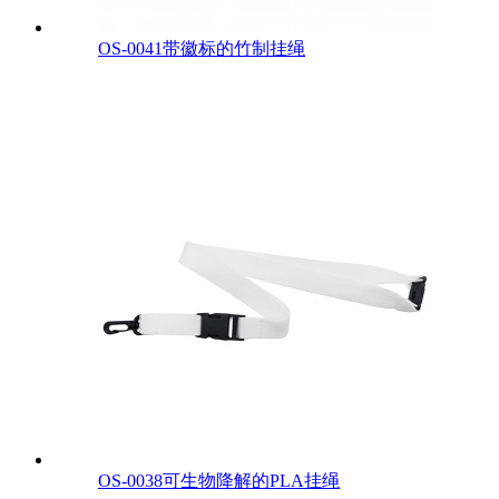
OS-0041带徽标的竹制挂绳
OS-0038可生物降解的PLA挂绳