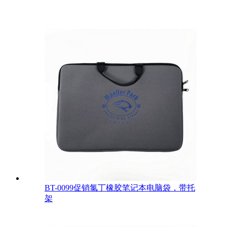
BT-0099促销氯丁橡胶笔记本电脑袋，带托
架