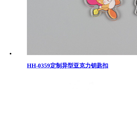
HH-0359定制异型亚克力钥匙扣