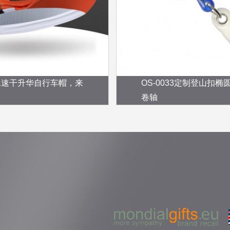
051速干升华自行车帽，来
OS-0033定制登山扣椭
卷轴