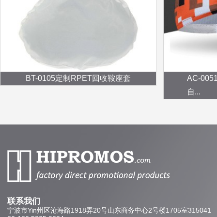
BT-0105定制RPET回收鞍座套
AC-0
自...
联系我们
宁波市Yin州区沧海路1918弄20号山东商务中心2号楼1705室315041