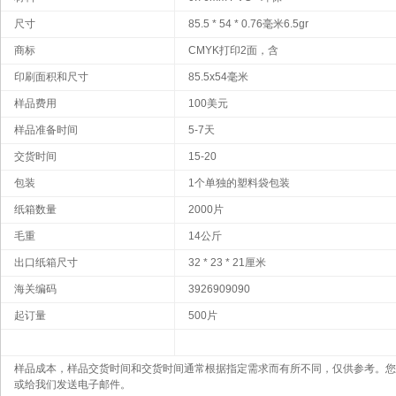
尺寸
85.5 * 54 * 0.76毫米6.5gr
商标
CMYK打印2面，含
印刷面积和尺寸
85.5x54毫米
样品费用
100美元
样品准备时间
5-7天
交货时间
15-20
包装
1个单独的塑料袋包装
纸箱数量
2000片
毛重
14公斤
出口纸箱尺寸
32 * 23 * 21厘米
海关编码
3926909090
起订量
500片
样品成​​本，样品交货时间和交货时间通常根据指定需求而有所不同，仅供参考。
或给我们发送电子邮件。